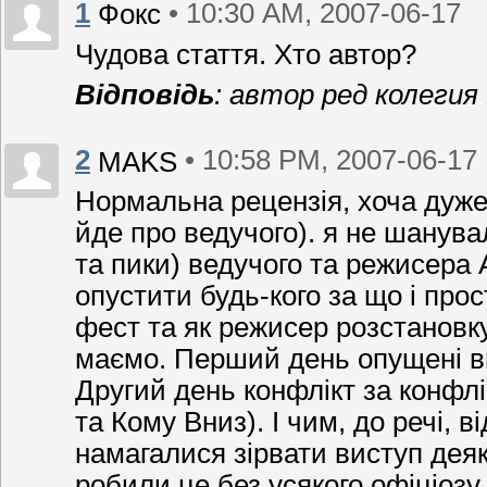
1
• 10:30 AM, 2007-06-17
Фокс
Чудова стаття. Хто автор?
Відповідь
: автор ред колегия 
2
• 10:58 PM, 2007-06-17
MAKS
Нормальна рецензія, хоча дуже
йде про ведучого). я не шанува
та пики) ведучого та режисера
опустити будь-кого за що і прос
фест та як режисер розстановк
маємо. Перший день опущені в
Другий день конфлікт за конфлі
та Кому Вниз). І чим, до речі, 
намагалися зірвати виступ деяки
робили це без усякого офіціозу.