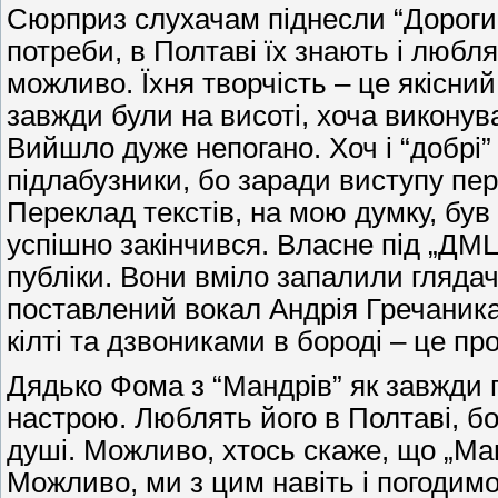
Сюрприз слухачам піднесли “Дороги 
потреби, в Полтаві їх знають і любля
можливо. Їхня творчість – це якісний
завжди були на висоті, хоча виконува
Вийшло дуже непогано. Хоч і “добрі
підлабузники, бо заради виступу пере
Переклад текстів, на мою думку, бу
успішно закінчився. Власне під „ДМЦ
публіки. Вони вміло запалили глядач
поставлений вокал Андрія Гречаника
кілті та дзвониками в бороді – це пр
Дядько Фома з “Мандрів” як завжди 
настрою. Люблять його в Полтаві, б
душі. Можливо, хтось скаже, що „Ма
Можливо, ми з цим навіть і погодимо