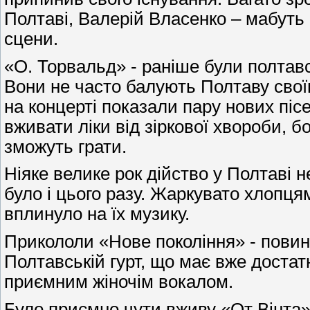
Полтаві, Валерій Власенко – мабуть 
сцени.
«О. Торвальд» - раніше були полтавс
Вони не часто балують Полтаву свої
на концерті показали пару нових пісе
вживати ліки від зіркової хвороби, бо
зможуть грати.
Ніяке велике рок дійство у Полтаві 
було і цього разу. Жаркувато хлопця
вплинуло на їх музику.
Прикололи «Нове покоління» - повин
Полтавській гурт, що має вже достатн
приємним жіночім вокалом.
Було приємно чути вживу «От Вінта» 