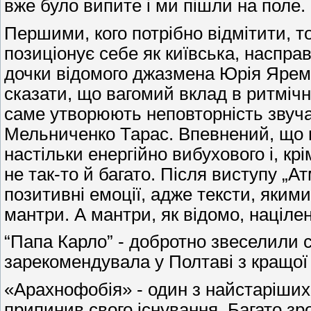
вже було випите і ми пішли на поле.
Першими, кого потрібно відмітити, 
позиціонує себе як київська, насправ
дочки відомого джазмена Юрія Яремч
сказати, що вагомий вклад в ритмічн
саме утворюють неповторність звуча
Мельниченко Тарас. Впевнений, що в
настільки енергійно вибухового і, кр
не так-то й багато. Після виступу „
позитивні емоції, адже тексти, якими
мантри. А мантри, як відомо, націлен
“Папа Карло” - добротно звеселили 
зарекомендувала у Полтаві з кращої
«Арахнофобія» - один з найстаріших 
припинив свого існування. Багато з