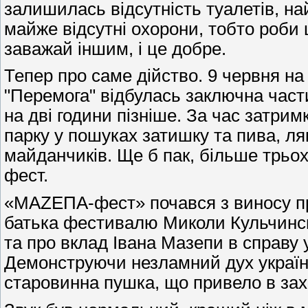
залишилась відсутність туалетів, на
майже відсутні охорони, тобто роби 
заважай іншим, і це добре.
Тепер про саме дійство. 9 червня на
"Перемога" відбулась заключна ча
на дві години пізніше. За час затр
парку у пошуках затишку та пива, ля
майданчиків. Ще б пак, більше трьох
фест.
«МАZEПА-фест» почався з виносу пр
батька фестивалю Миколи Кульчинско
та про вклад Івана Мазепи в справу 
Демонструючи незламний дух українс
старовинна пушка, що привело в захв