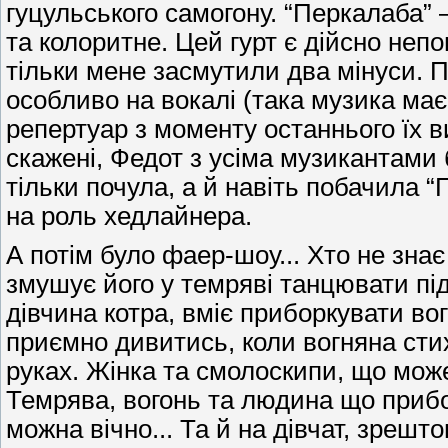
гуцульського самогону. “Перкалаба” 
та колоритне. Цей гурт є дійсно непо
тільки мене засмутили два мінуси. 
особливо на вокалі (така музика має
репертуар з моменту останнього їх в
скажені, Федот з усіма музикантами б
тільки почула, а й навіть побачила “
на роль хедлайнера.
А потім було фаер-шоу... Хто не знає
змушує його у темряві танцювати пі
дівчина котра, вміє приборкувати вогн
приємно дивитись, коли вогняна стих
руках. Жінка та смолоскипи, що мож
Темрява, вогонь та людина що прибо
можна вічно... Та й на дівчат, зрешто