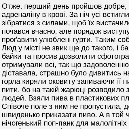
Отже, перший день пройшов добре, 
адреналіну в крові. За ніч усі встиг
зібратися з силами, щоб їх вистачил
почався вчасно, але порядок виступу
проґавити улюблені гурти. Таким соб
Люд у місті не звик ще до такого, і 
байки та просив дозволити сфотогра
отримували всі, так що задоволенню
діставала, страшно було дивитись на
горла киряли оковиту запиваючи її п
пити, бо на такій жарюці розводило з
людей. Взяли пива в пластикових пл
Співоче поле з ним не пропустила, 
швиденько приказати пиво. А в той ч
нічогенький поп-панк для малолітніх 