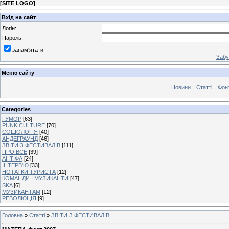
[
SITE LOGO
]
Вхід на сайт
Логін:
Пароль:
запам'ятати
Забу
Меню сайту
Новини
Статті
Фон
Categories
ГУМОР
[63]
PUNK CULTURE
[70]
СОЦІОЛОГІЯ
[40]
АНДЕГРАУНД
[46]
ЗВІТИ З ФЕСТИВАЛІВ
[111]
ПРО ВСЕ
[39]
АНТІФА
[24]
ІНТЕРВ'Ю
[33]
НОТАТКИ ТУРИСТА
[12]
КОМАНДИ І МУЗИКАНТИ
[47]
SKA
[6]
МУЗИКАНТАМ
[12]
РЕВОЛЮЦІЯ
[9]
Головна
»
Статті
»
ЗВІТИ З ФЕСТИВАЛІВ