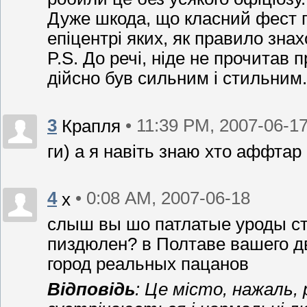
Дуже шкода, що класний фест 
епіцентрі яких, як правило зна
P.S. До речі, ніде не прочитав п
дійсно був сильним і стильним.
3
• 11:39 PM, 2007-06-1
Крапля
ги) а я навіть знаю хто аффтар
4
• 0:08 AM, 2007-06-18
х
слыш вы шо патлатые уроды ст
пиздюлен? в Полтаве вашего дв
город реальных пацанов
Відповідь
: Це місто, нажаль,