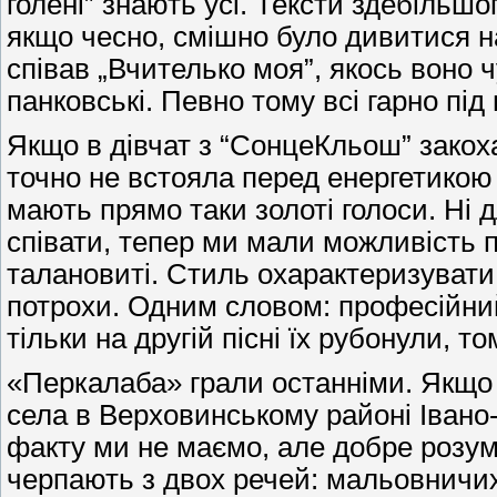
голені” знають усі. Тексти здебільшо
якщо чесно, смішно було дивитися на
співав „Вчителько моя”, якось воно 
панковські. Певно тому всі гарно під
Якщо в дівчат з “СонцеКльош” закоха
точно не встояла перед енергетикою л
мають прямо таки золоті голоси. Ні д
співати, тепер ми мали можливість 
талановиті. Стиль охарактеризувати
потрохи. Одним словом: професійний 
тільки на другій пісні їх рубонули, т
«Перкалаба» грали останніми. Якщо в
села в Верховинському районі Івано-
факту ми не маємо, але добре розум
черпають з двох речей: мальовничих 