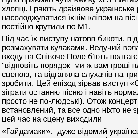
хлопці. Грають драйвове українське 
насолоджуватися їхнім кліпом на піс
постійно крутили по М1.
Під час їх виступу натовп бикоти, п
розмахувати кулаками. Ведучий волав
входу на Співоче Поле б'ють полтавсь
"відновіть порядок, ми ж вам гроші п
сценою, та відганяла слухачів на три
зробити. Цей епізод зірвав виступ «
зіграти останню пісню і навіть норм
просто не по-людські). Отож концерт
встановлений, та все одно ніхто не зр
цей час на сцену виходили
«Гайдамаки».- дуже відомий українсь