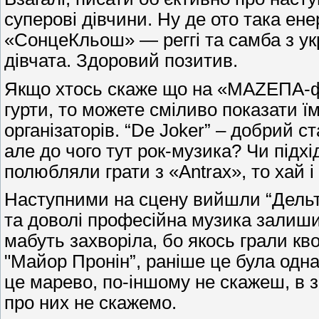
суперові дівчини. Ну де ото така ен
«СонцеКльош» — реггі та самба з укр
дівчата. Здоровий позитив.
Якщо хтось скаже що на «МАZEПА-фе
гурти, то можете сміливо показати їм
організаторів. “De Joker” – добрий с
але до чого тут рок-музика? Чи підх
полюбляли грати з «Antrax», то хай і
Наступними на сцену вийшли “Дельто
та доволі професійна музика залиши
мабуть захворіла, бо якось грали кв
"Майор Пронін”, раніше це була одн
це марево, по-іншому не скажеш, в з
про них не скажемо.