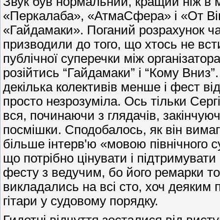
Звук був нормальний, кращий ніж в м
«Перкалаба», «АтмаСфера» і «От Він
«Гайдамаки». Поганий розрахунок ча
призводили до того, що хтось не всти
публічної суперечки між організатор
розійтись “Гайдамаки” і “Кому Вниз”
декілька колективів менше і фест ві
просто незрозуміла. Ось тільки Сергі
вся, починаючи з глядачів, закінчу
посмішки. Сподобалось, як він вима
більше інтерв'ю «мовою північного с
що потрібно цінувати і підтримувати 
фесту з ведучим, бо його ремарки то
викладались на всі сто, хоч деяким 
гітари у судовому порядку.