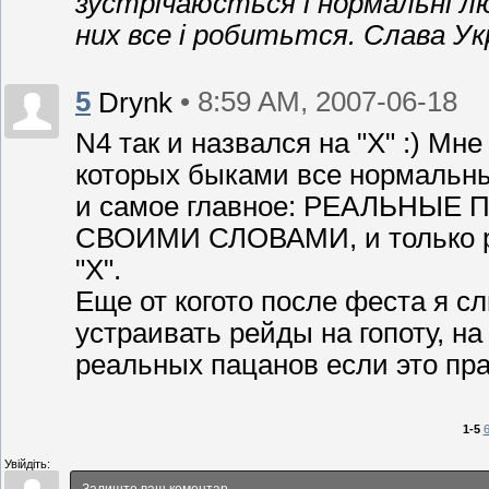
зустрічаюсться і нормальні лю
них все і робитьтся. Слава Укр
5
• 8:59 AM, 2007-06-18
Drynk
N4 так и назвался на "Х" :) Мн
которых быками все нормальн
и самое главное: РЕАЛЬНЫ
СВОИМИ СЛОВАМИ, и только ре
"Х".
Еще от когото после феста я с
устраивать рейды на гопоту, на 
реальных пацанов если это пра
1-5
6
Увійдіть: