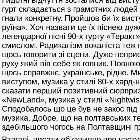
Гидотні відчуття зосталися від вист
гурт складається з грамотних людей (
гнали конкретну. Пройшов би їх вист
руїна». Хоч назвати це їх піснею дуж
легендарної пісні 90-х гурту «Терак
смислом. Радикалізм вокаліста теж 
щось говорити зі сцени. Дуже непри
руху який вів себе як гопник. Повною
щось справжнє, українське, рідне. 
виступом, музика у стилі 80-х хард-
сказати перший позитивний сюрприз 
«NewLand», музика у стилі «Nightwis
Сподобалось що це був не закос під
музика. Добре, що на полтавських т
здебільшого чогось на Полтавщині гр
Взагалі, писати об’єктивно про насту