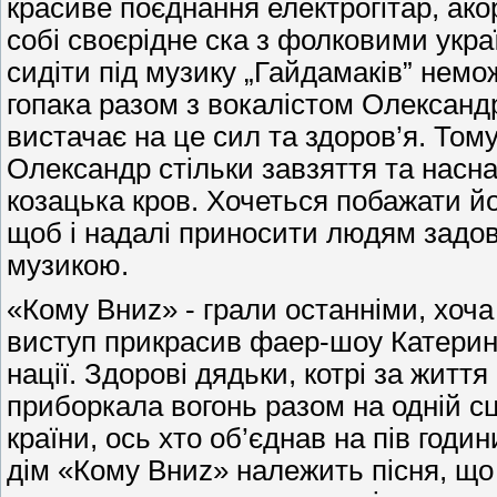
красиве поєднання електрогітар, ако
собі своєрідне ска з фолковими укр
сидіти під музику „Гайдамаків” нем
гопака разом з вокалістом Олексан
вистачає на це сил та здоров’я. Том
Олександр стільки завзяття та насна
козацька кров. Хочеться побажати йо
щоб і надалі приносити людям задо
музикою.
«Кому Вниz» - грали останніми, хоча 
виступ прикрасив фаер-шоу Катерин
нації. Здорові дядьки, котрі за житт
приборкала вогонь разом на одній сце
країни, ось хто об’єднав на пів годин
дім «Кому Вниz» належить пісня, що