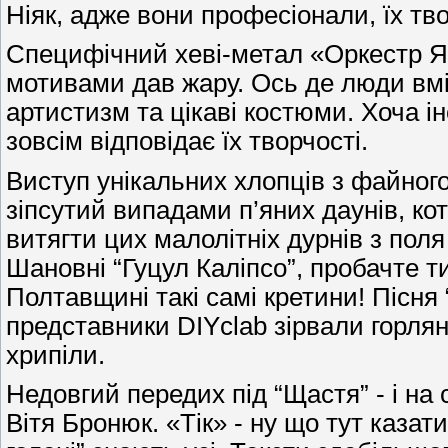
Ніяк, адже вони професіонали, їх тво
Специфічний хеві-метал «Оркестр Я
мотивами дав жару. Ось де люди вмі
артистизм та цікаві костюми. Хоча ін
зовсім відповідає їх творчості.
Виступ унікальних хлопців з файного 
зіпсутий випадами п’яних даунів, кот
витягти цих малолітніх дурнів з пол
Шановні “Гуцул Каліпсо”, пробачте ти
Полтавщині такі самі кретини! Пісня 
представники DIYclab зірвали горлянк
хрипіли.
Недовгий передих під “Щастя” - і на
Вітя Бронюк. «Тік» - ну що тут казати,