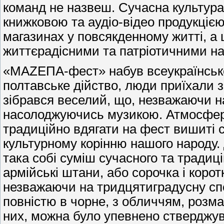
команд не назвеш. Сучасна культура
книжковою та аудіо-відео продукцією,
магазинах у повсякденному житті, а
життєрадісними та патріотичними н
«МАZEПА-фест» набув всеукраїнськ
полтавське дійство, люди приїхали з
зібрався веселий, що, незважаючи н
насолоджуючись музикою. Атмосфера
традиційно вдягати на фест вишиті 
культурному корінню нашого народу.
така собі суміш сучасного та традиц
армійські штани, або сорочка і корот
незважаючи на тридцятиградусну спе
повністю в чорне, з обличчям, роз
них, можна було упевнено стверджув